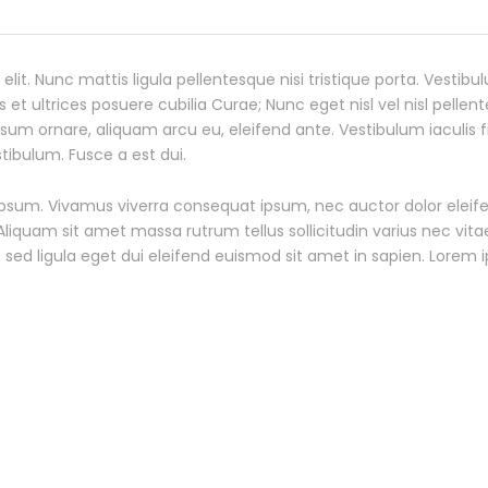
lit. Nunc mattis ligula pellentesque nisi tristique porta. Vestib
 et ultrices posuere cubilia Curae; Nunc eget nisl vel nisl pelle
 ornare, aliquam arcu eu, eleifend ante. Vestibulum iaculis fin
tibulum. Fusce a est dui.
 ipsum. Vivamus viverra consequat ipsum, nec auctor dolor eleife
quam sit amet massa rutrum tellus sollicitudin varius nec vitae 
d ligula eget dui eleifend euismod sit amet in sapien. Lorem ips