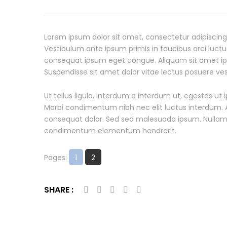
Lorem ipsum dolor sit amet, consectetur adipiscing e
Vestibulum ante ipsum primis in faucibus orci luctus
consequat ipsum eget congue. Aliquam sit amet ipsum
Suspendisse sit amet dolor vitae lectus posuere ves
Ut tellus ligula, interdum a interdum ut, egestas ut
Morbi condimentum nibh nec elit luctus interdum. Ali
consequat dolor. Sed sed malesuada ipsum. Nullam se
condimentum elementum hendrerit.
Pages:
1
2
SHARE :