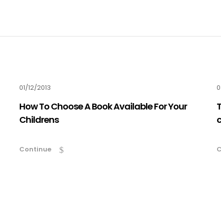
01/12/2013
0
How To Choose A Book Available For Your
T
Childrens
c
Continue
C