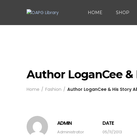
HOME
SHOP
Author LoganCee & 
Home
Fashion
Author LoganCee & His Story 
ADMIN
DATE
Administrator
05/11/2013