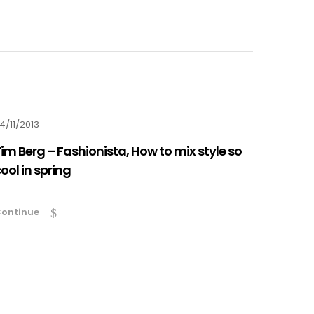
4/11/2013
im Berg – Fashionista, How to mix style so
ool in spring
ontinue