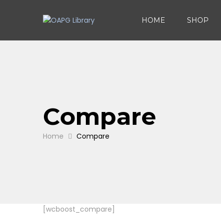
HOME
SHOP
Compare
Home
Compare
[wcboost_compare]