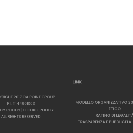
LINK
YRIGHT 2017 OA POINT GROUP
MODELLO ORGANIZZATIVO 23
P.I. 11144901003
ETICO
CY POLICY
|
COOKIE POLICY
RATING DI LEGALIT
ALL RIGHTS RESERVED
TRASPARENZA E PUBBLICITÀ –