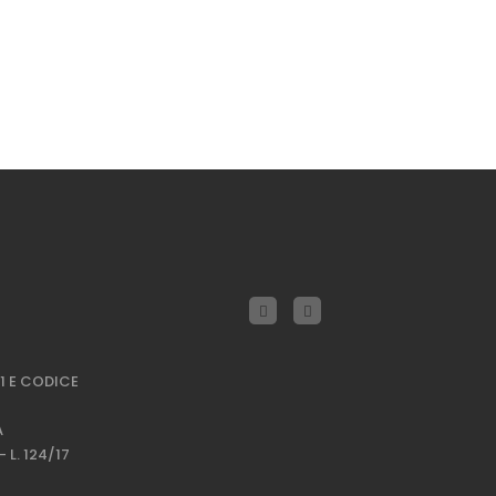
1 E CODICE
À
 L. 124/17