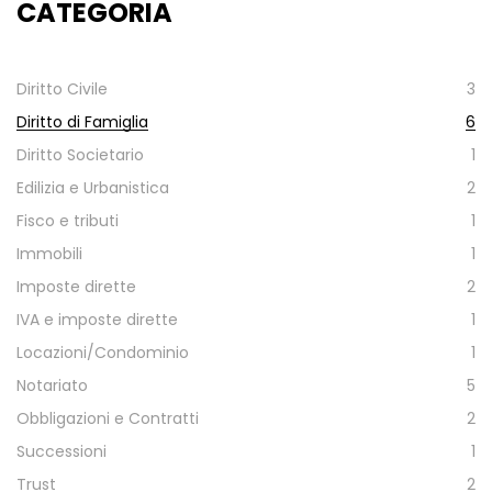
CATEGORIA
Diritto Civile
3
Diritto di Famiglia
6
Diritto Societario
1
Edilizia e Urbanistica
2
Fisco e tributi
1
Immobili
1
Imposte dirette
2
IVA e imposte dirette
1
Locazioni/Condominio
1
Notariato
5
Obbligazioni e Contratti
2
Successioni
1
Trust
2